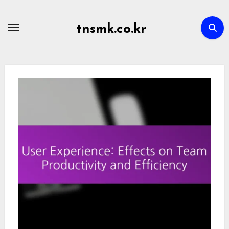
Skip
to
tnsmk.co.kr
content