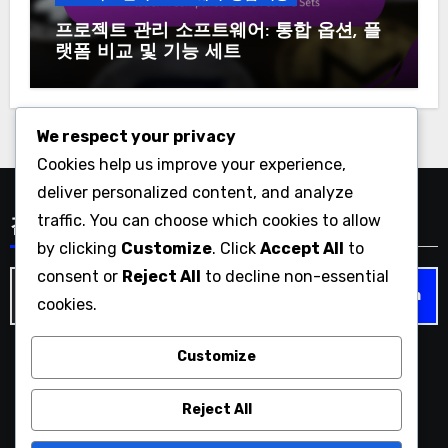
프로젝트 관리 소프트웨어: 통합 옵션, 플
랫폼 비교 및 기능 세트
We respect your privacy
Cookies help us improve your experience,
deliver personalized content, and analyze
traffic. You can choose which cookies to allow
검색
by clicking
Customize
. Click
Accept All
to
consent or
Reject All
to decline non-essential
Search
cookies.
for:
Customize
tnsmk.co.kr
Reject All