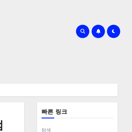
빠른 링크
범
탐색