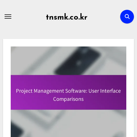
Skip
to
tnsmk.co.kr
content