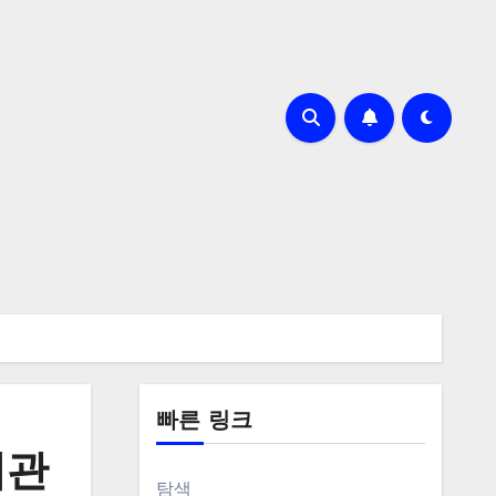
빠른 링크
해관
탐색